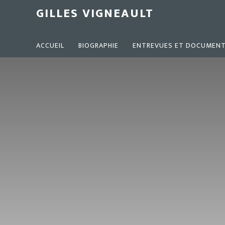
Main
Skip
GILLES VIGNEAULT
to
Content
main
content
ACCUEIL
BIOGRAPHIE
ENTREVUES ET DOCUMENT