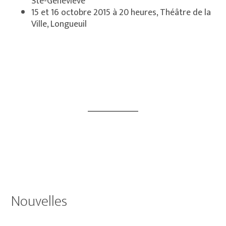
Ste-Geneviève
15 et 16 octobre 2015 à 20 heures, Théâtre de la
Ville, Longueuil
Primary
Nouvelles
Sidebar